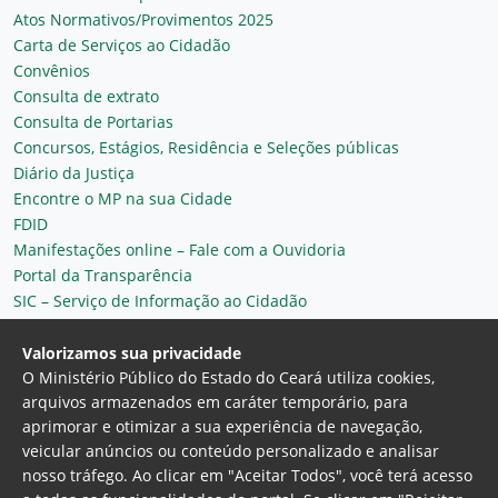
Atos Normativos/Provimentos 2025
Carta de Serviços ao Cidadão
Convênios
Consulta de extrato
Consulta de Portarias
Concursos, Estágios, Residência e Seleções públicas
Diário da Justiça
Encontre o MP na sua Cidade
FDID
Manifestações online – Fale com a Ouvidoria
Portal da Transparência
SIC – Serviço de Informação ao Cidadão
Plantão MP do Ceará
Secretaria Geral
Valorizamos sua privacidade
O Ministério Público do Estado do Ceará utiliza cookies,
arquivos armazenados em caráter temporário, para
aprimorar e otimizar a sua experiência de navegação,
veicular anúncios ou conteúdo personalizado e analisar
nosso tráfego. Ao clicar em "Aceitar Todos", você terá acesso