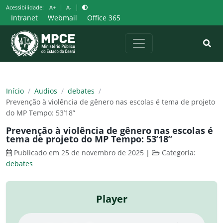
Pular
|
|
Acessibilidade:
A+
A-
para
Intranet
Webmail
Office 365
o
conteúdo
Início
/
Audios
/
debates
/
Prevenção à violência de gênero nas escolas é tema de projeto
do MP Tempo: 53’18”
Prevenção à violência de gênero nas escolas é
tema de projeto do MP Tempo: 53’18”
Publicado em 25 de novembro de 2025
|
Categoria:
debates
Player