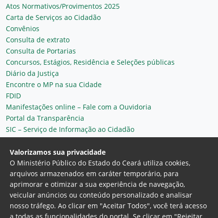
Atos Normativos/Provimentos 2025
Carta de Serviços ao Cidadão
Convênios
Consulta de extrato
Consulta de Portarias
Concursos, Estágios, Residência e Seleções públicas
Diário da Justiça
Encontre o MP na sua Cidade
FDID
Manifestações online – Fale com a Ouvidoria
Portal da Transparência
SIC – Serviço de Informação ao Cidadão
Plantão MP do Ceará
Secretaria Geral
Valorizamos sua privacidade
O Ministério Público do Estado do Ceará utiliza cookies,
arquivos armazenados em caráter temporário, para
aprimorar e otimizar a sua experiência de navegação,
veicular anúncios ou conteúdo personalizado e analisar
nosso tráfego. Ao clicar em "Aceitar Todos", você terá acesso
a todas as funcionalidades do portal. Se clicar em "Rejeitar