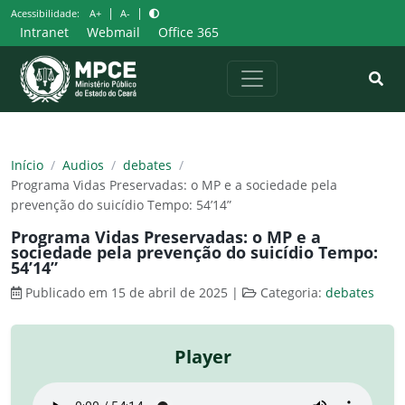
Pular
|
|
Acessibilidade:
A+
A-
para
Intranet
Webmail
Office 365
o
conteúdo
Início
/
Audios
/
debates
/
Programa Vidas Preservadas: o MP e a sociedade pela
prevenção do suicídio Tempo: 54’14”
Programa Vidas Preservadas: o MP e a
sociedade pela prevenção do suicídio Tempo:
54’14”
Publicado em 15 de abril de 2025
|
Categoria:
debates
Player