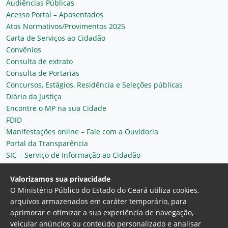
Audiências Públicas
Acesso Portal – Aposentados
Atos Normativos/Provimentos 2025
Carta de Serviços ao Cidadão
Convênios
Consulta de extrato
Consulta de Portarias
Concursos, Estágios, Residência e Seleções públicas
Diário da Justiça
Encontre o MP na sua Cidade
FDID
Manifestações online – Fale com a Ouvidoria
Portal da Transparência
SIC – Serviço de Informação ao Cidadão
Plantão MP do Ceará
Secretaria Geral
Valorizamos sua privacidade
O Ministério Público do Estado do Ceará utiliza cookies,
arquivos armazenados em caráter temporário, para
aprimorar e otimizar a sua experiência de navegação,
veicular anúncios ou conteúdo personalizado e analisar