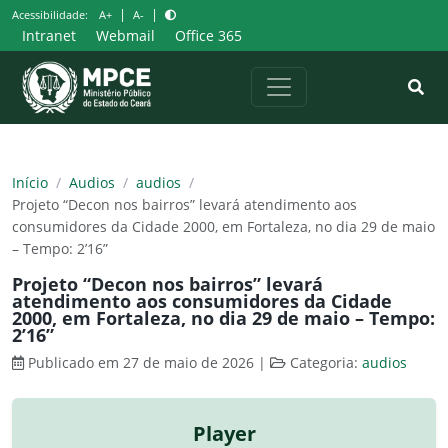
Pular
|
|
Acessibilidade:
A+
A-
para
Intranet
Webmail
Office 365
o
conteúdo
Início
/
Audios
/
audios
/
Projeto “Decon nos bairros” levará atendimento aos
consumidores da Cidade 2000, em Fortaleza, no dia 29 de maio
– Tempo: 2’16”
Projeto “Decon nos bairros” levará
atendimento aos consumidores da Cidade
2000, em Fortaleza, no dia 29 de maio – Tempo:
2’16”
Publicado em 27 de maio de 2026
|
Categoria:
audios
Player