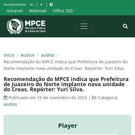
Pular
|
|
Acessibilidade:
A+
A-
para
Intranet
Webmail
Office 365
o
conteúdo
Início
/
Audios
/
audios
/
Recomendação do MPCE indica que Prefeitura de Juazeiro do
Norte implante nova unidade do Creas. Repórter: Yuri Silva.
Recomendação do MPCE indica que Prefeitura
de Juazeiro do Norte implante nova unidade
do Creas. Repórter: Yuri Silva.
Publicado em 16 de novembro de 2023
|
Categoria:
audios
Player