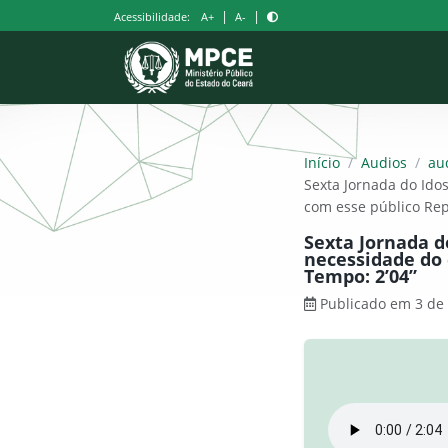
Pular
|
|
Acessibilidade:
A+
A-
para
o
conteúdo
Início
/
Audios
/
au
Sexta Jornada do Ido
com esse público Rep
Sexta Jornada d
necessidade do 
Tempo: 2’04”
Publicado em 3 de