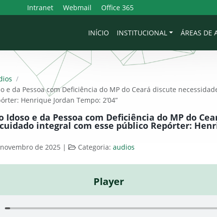
Intranet
Webmail
Office 365
INÍCIO
INSTITUCIONAL
ÁREAS DE
dios
/
so e da Pessoa com Deficiência do MP do Ceará discute necessidade
órter: Henrique Jordan Tempo: 2’04”
o Idoso e da Pessoa com Deficiência do MP do Cea
cuidado integral com esse público Repórter: Henr
 novembro de 2025
|
Categoria:
audios
Player