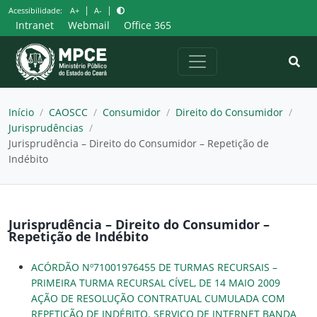
Pular
|
|
Acessibilidade:
A+
A-
para
Intranet
Webmail
Office 365
o
conteúdo
Início
/
CAOSCC
/
Consumidor
/
Direito do Consumidor
/
Jurisprudências
/
Jurisprudência – Direito do Consumidor – Repetição de
Indébito
Jurisprudência – Direito do Consumidor –
Repetição de Indébito
ACÓRDÃO Nº71001976455 DE TURMAS RECURSAIS –
PRIMEIRA TURMA RECURSAL CÍVEL, DE 14 MAIO 2009
AÇÃO DE RESOLUÇÃO CONTRATUAL CUMULADA COM
REPETIÇÃO DE INDÉBITO. SERVIÇO DE INTERNET BANDA