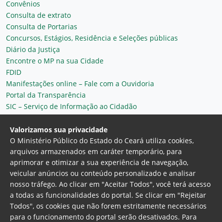
Convênios
Consulta de extrato
Consulta de Portarias
Concursos, Estágios, Residência e Seleções públicas
Diário da Justiça
Encontre o MP na sua Cidade
FDID
Manifestações online – Fale com a Ouvidoria
Portal da Transparência
SIC – Serviço de Informação ao Cidadão
Plantão MP do Ceará
Secretaria Geral
Valorizamos sua privacidade
O Ministério Público do Estado do Ceará utiliza cookies,
arquivos armazenados em caráter temporário, para
aprimorar e otimizar a sua experiência de navegação,
veicular anúncios ou conteúdo personalizado e analisar
nosso tráfego. Ao clicar em "Aceitar Todos", você terá acesso
a todas as funcionalidades do portal. Se clicar em "Rejeitar
Todos", os cookies que não forem estritamente necessários
para o funcionamento do portal serão desativados. Para
Ministério Público do Estado do Ceará