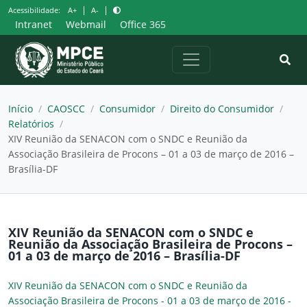
Pular
|
|
Acessibilidade:
A+
A-
para
Intranet
Webmail
Office 365
o
conteúdo
Início
/
CAOSCC
/
Consumidor
/
Direito do Consumidor
/
Relatórios
/
XIV Reunião da SENACON com o SNDC e Reunião da
Associação Brasileira de Procons – 01 a 03 de março de 2016 –
Brasília-DF
XIV Reunião da SENACON com o SNDC e
Reunião da Associação Brasileira de Procons –
01 a 03 de março de 2016 – Brasília-DF
XIV Reunião da SENACON com o SNDC e Reunião da
Associação Brasileira de Procons - 01 a 03 de março de 2016 -