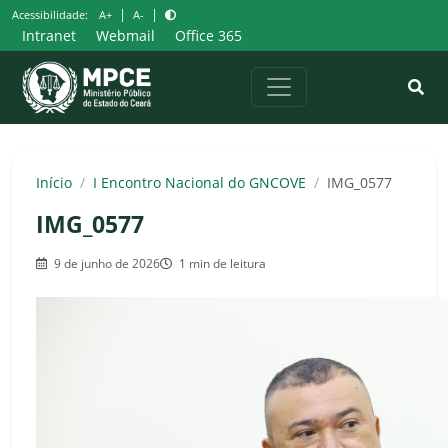
Pular
|
|
Acessibilidade:
A+
A-
para
Intranet
Webmail
Office 365
o
conteúdo
Início
/
I Encontro Nacional do GNCOVE
/
IMG_0577
IMG_0577
9 de junho de 2026
1 min de leitura