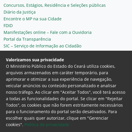
Concursos, Estágios, Residência e Seleções públicas
Diário da Justiça
Encontre o MP na sua Cidade
FDID
Manifestações online – Fale com a Ouvidoria
Portal da Transparência
SIC – Serviço de Informação ao Cidadão
Plantão MP do Ceará
Secretaria Geral
Valorizamos sua privacidade
O Ministério Público do Estado do Ceará utiliza cookies,
arquivos armazenados em caráter temporário, para
aprimorar e otimizar a sua experiência de navegação,
veicular anúncios ou conteúdo personalizado e analisar
nosso tráfego. Ao clicar em "Aceitar Todos", você terá acesso
a todas as funcionalidades do portal. Se clicar em "Rejeitar
Todos", os cookies que não forem estritamente necessários
para o funcionamento do portal serão desativados. Para
Ministério Público do Estado do Ceará
escolher quais quer autorizar, clique em "Gerenciar
Procuradoria Geral de Justiça
Av. Gen. Afonso
cookies".
Politica de privacidade
Albuquerque Lima, 130 - Cambeba - CEP: