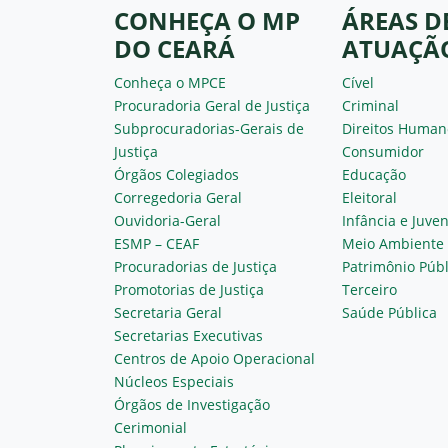
CONHEÇA O MP
ÁREAS D
DO CEARÁ
ATUAÇÃ
Conheça o MPCE
Cível
Procuradoria Geral de Justiça
Criminal
Subprocuradorias-Gerais de
Direitos Human
Justiça
Consumidor
Órgãos Colegiados
Educação
Corregedoria Geral
Eleitoral
Ouvidoria-Geral
Infância e Juve
ESMP – CEAF
Meio Ambiente
Procuradorias de Justiça
Patrimônio Públ
Promotorias de Justiça
Terceiro
Secretaria Geral
Saúde Pública
Secretarias Executivas
Centros de Apoio Operacional
Núcleos Especiais
Órgãos de Investigação
Cerimonial