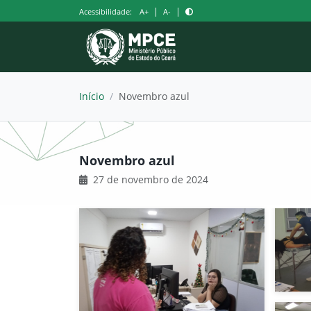
Pular
|
|
Acessibilidade:
A+
A-
para
o
conteúdo
Início
/
Novembro azul
Novembro azul
27 de novembro de 2024