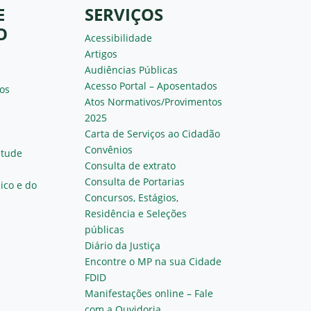
E
SERVIÇOS
O
Acessibilidade
Artigos
Audiências Públicas
Acesso Portal – Aposentados
os
Atos Normativos/Provimentos
2025
Carta de Serviços ao Cidadão
Convênios
ntude
Consulta de extrato
Consulta de Portarias
ico e do
Concursos, Estágios,
Residência e Seleções
públicas
Diário da Justiça
Encontre o MP na sua Cidade
FDID
Manifestações online – Fale
com a Ouvidoria