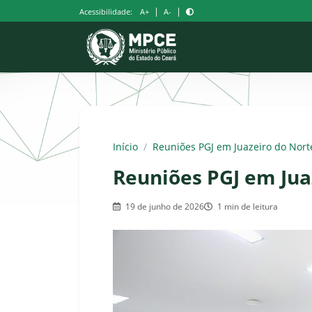
Pular
|
|
Acessibilidade:
A+
A-
para
o
conteúdo
Início
/
Reuniões PGJ em Juazeiro do Nort
Reuniões PGJ em Jua
19 de junho de 2026
1 min de leitura