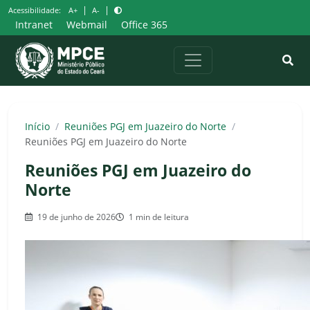
Pular
|
|
Acessibilidade:
A+
A-
para
Intranet
Webmail
Office 365
o
conteúdo
Início
/
Reuniões PGJ em Juazeiro do Norte
/
Reuniões PGJ em Juazeiro do Norte
Reuniões PGJ em Juazeiro do
Norte
19 de junho de 2026
1 min de leitura