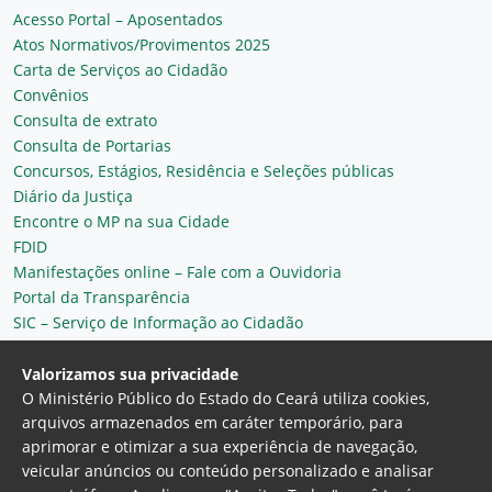
Acesso Portal – Aposentados
Atos Normativos/Provimentos 2025
Carta de Serviços ao Cidadão
Convênios
Consulta de extrato
Consulta de Portarias
Concursos, Estágios, Residência e Seleções públicas
Diário da Justiça
Encontre o MP na sua Cidade
FDID
Manifestações online – Fale com a Ouvidoria
Portal da Transparência
SIC – Serviço de Informação ao Cidadão
Plantão MP do Ceará
Secretaria Geral
Valorizamos sua privacidade
O Ministério Público do Estado do Ceará utiliza cookies,
arquivos armazenados em caráter temporário, para
aprimorar e otimizar a sua experiência de navegação,
veicular anúncios ou conteúdo personalizado e analisar