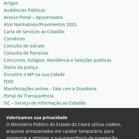
Artigos
Audiências Públicas
Acesso Portal – Aposentados
Atos Normativos/Provimentos 2025
Carta de Serviços ao Cidadão
Convênios
Consulta de extrato
Consulta de Portarias
Concursos, Estágios, Residência e Seleções públicas
Diário da Justiça
Encontre o MP na sua Cidade
FDID
Manifestações online – Fale com a Ouvidoria
Portal da Transparência
SIC – Serviço de Informação ao Cidadão
Plantão MP do Ceará
Secretaria Geral
Valorizamos sua privacidade
O Ministério Público do Estado do Ceará utiliza cookies,
arquivos armazenados em caráter temporário, para
aprimorar e otimizar a sua experiência de navegação,