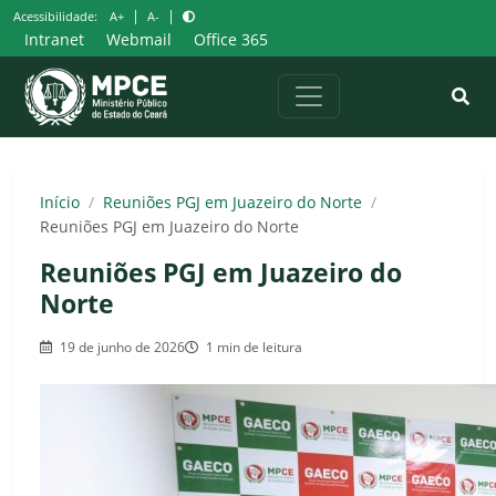
Pular
|
|
Acessibilidade:
A+
A-
para
Intranet
Webmail
Office 365
o
conteúdo
Início
/
Reuniões PGJ em Juazeiro do Norte
/
Reuniões PGJ em Juazeiro do Norte
Reuniões PGJ em Juazeiro do
Norte
19 de junho de 2026
1 min de leitura