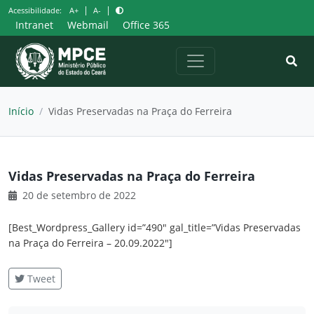
Pular
|
|
Acessibilidade:
A+
A-
para
Intranet
Webmail
Office 365
o
conteúdo
Início
/
Vidas Preservadas na Praça do Ferreira
Vidas Preservadas na Praça do Ferreira
20 de setembro de 2022
[Best_Wordpress_Gallery id=”490″ gal_title=”Vidas Preservadas
na Praça do Ferreira – 20.09.2022″]
Tweet