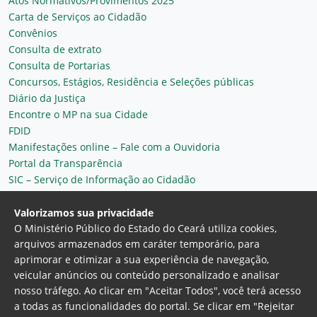
Atos Normativos/Provimentos 2025
Carta de Serviços ao Cidadão
Convênios
Consulta de extrato
Consulta de Portarias
Concursos, Estágios, Residência e Seleções públicas
Diário da Justiça
Encontre o MP na sua Cidade
FDID
Manifestações online – Fale com a Ouvidoria
Portal da Transparência
SIC – Serviço de Informação ao Cidadão
Plantão MP do Ceará
Secretaria Geral
Valorizamos sua privacidade
O Ministério Público do Estado do Ceará utiliza cookies,
arquivos armazenados em caráter temporário, para
aprimorar e otimizar a sua experiência de navegação,
veicular anúncios ou conteúdo personalizado e analisar
nosso tráfego. Ao clicar em "Aceitar Todos", você terá acesso
a todas as funcionalidades do portal. Se clicar em "Rejeitar