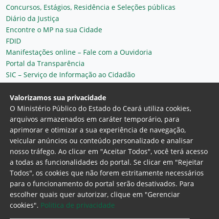
Concursos, Estágios, Residência e Seleções públicas
Diário da Justiça
Encontre o MP na sua Cidade
FDID
Manifestações online – Fale com a Ouvidoria
Portal da Transparência
SIC – Serviço de Informação ao Cidadão
Plantão MP do Ceará
Secretaria Geral
Valorizamos sua privacidade
O Ministério Público do Estado do Ceará utiliza cookies,
arquivos armazenados em caráter temporário, para
aprimorar e otimizar a sua experiência de navegação,
veicular anúncios ou conteúdo personalizado e analisar
nosso tráfego. Ao clicar em "Aceitar Todos", você terá acesso
a todas as funcionalidades do portal. Se clicar em "Rejeitar
Todos", os cookies que não forem estritamente necessários
para o funcionamento do portal serão desativados. Para
Ministério Público do Estado do Ceará
escolher quais quer autorizar, clique em "Gerenciar
Procuradoria Geral de Justiça
Av. Gen. Afonso
cookies".
Politica de privacidade
Albuquerque Lima, 130 - Cambeba - CEP: