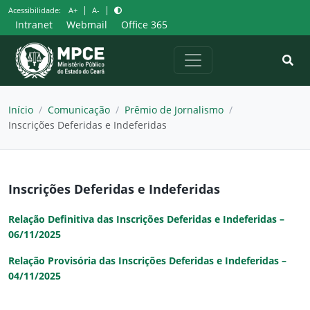
Pular
|
|
Acessibilidade:
A+
A-
para
Intranet
Webmail
Office 365
o
conteúdo
Início
/
Comunicação
/
Prêmio de Jornalismo
/
Inscrições Deferidas e Indeferidas
Inscrições Deferidas e Indeferidas
Relação Definitiva das Inscrições Deferidas e Indeferidas –
06/11/2025
Relação Provisória das Inscrições Deferidas e Indeferidas –
04/11/2025