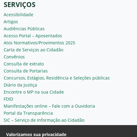
SERVIÇOS
Acessibilidade
Artigos
Audiências Públicas
Acesso Portal – Aposentados
Atos Normativos/Provimentos 2025
Carta de Serviços ao Cidadão
Convênios
Consulta de extrato
Consulta de Portarias
Concursos, Estágios, Residência e Seleções públicas
Diário da Justiça
Encontre o MP na sua Cidade
FDID
Manifestações online – Fale com a Ouvidoria
Portal da Transparência
SIC – Serviço de Informação ao Cidadão
Plantão MP do Ceará
Secretaria Geral
Valorizamos sua privacidade