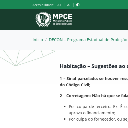
Pular
|
|
Acessibilidade:
A+
A-
para
o
conteúdo
Início
/
DECON – Programa Estadual de Proteção
Habitação – Sugestões ao
1 – Sinal parcelado: se houver res
do Código Civil;
2 – Corretagem: Não há que se fa
Por culpa de terceiro: Ex: É 
aprova o financiamento;
Por culpa do fornecedor, ou se