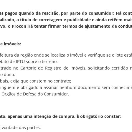
es pagos quando da rescisão, por parte do consumidor: Há con
alizado, a título de corretagem e publicidade e ainda retêem m
ivo, o Procon irá tentar firmar termos de ajustamento de cond
e imóveis:
efeitura da região onde se localiza o imóvel e verifique se o lote es
ébito de IPTU sobre o terreno;
strado no Cartório de Registro de Imóveis, solicitando certidão 
o dono;
bais, exija que constem no contrato;
 ninguém é obrigado a assinar nenhum documento sem conhecime
os Órgãos de Defesa do Consumidor.
ato, apenas uma intenção de compra. É obrigatório constar:
e vontade das partes;