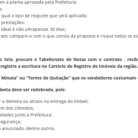
om a planta aprovada pela Prefeitura;
o;
ual o tipo de reajuste que será aplicado;
 prestações;
 ideal é não ultrapassar 30 dias;
ato, compare-o com o que consta da proposta e risque todos os e
o lote, procure o Tabelionato de Notas com o contrato , reci
registre a escritura no Cartório de Registro de Imóveis da região.
e Minuta” ou “Termo de Quitação” que os vendedores costumam 
lanta deve ser redobrada, pois:
r a demora ou atraso na entrega do imóvel;
gem dos cômodos;
dades junto à Prefeitura;
segurança;
 anunciado, dentre outros.