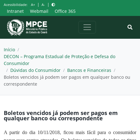
Pular
|
|
Acessibilidade:
A+
A-
para
Intranet
Webmail
Office 365
o
conteúdo
Início
/
DECON – Programa Estadual de Proteção e Defesa do
Consumidor
/
Dúvidas do Consumidor
/
Bancos e Financeiras
/
Boletos vencidos já podem ser pagos em qualquer banco ou
correspondente
Boletos vencidos já podem ser pagos em
qualquer banco ou correspondente
A partir do dia 10/11/2018, ficou mais fácil para o consumidor