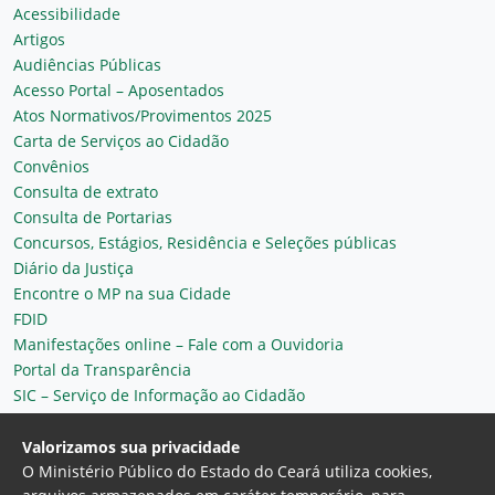
Acessibilidade
Artigos
Audiências Públicas
Acesso Portal – Aposentados
Atos Normativos/Provimentos 2025
Carta de Serviços ao Cidadão
Convênios
Consulta de extrato
Consulta de Portarias
Concursos, Estágios, Residência e Seleções públicas
Diário da Justiça
Encontre o MP na sua Cidade
FDID
Manifestações online – Fale com a Ouvidoria
Portal da Transparência
SIC – Serviço de Informação ao Cidadão
Plantão MP do Ceará
Secretaria Geral
Valorizamos sua privacidade
O Ministério Público do Estado do Ceará utiliza cookies,