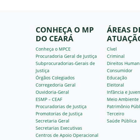
CONHEÇA O MP
ÁREAS D
DO CEARÁ
ATUAÇÃ
Conheça o MPCE
Cível
Procuradoria Geral de Justiça
Criminal
Subprocuradorias-Gerais de
Direitos Human
Justiça
Consumidor
Órgãos Colegiados
Educação
Corregedoria Geral
Eleitoral
Ouvidoria-Geral
Infância e Juve
ESMP – CEAF
Meio Ambiente
Procuradorias de Justiça
Patrimônio Públ
Promotorias de Justiça
Terceiro
Secretaria Geral
Saúde Pública
Secretarias Executivas
Centros de Apoio Operacional