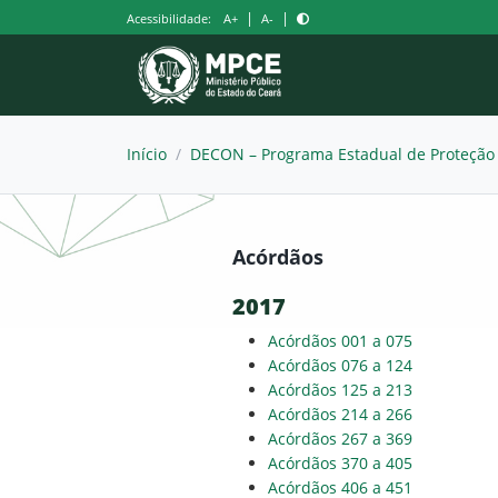
Pular
|
|
Acessibilidade:
A+
A-
para
o
conteúdo
Início
/
DECON – Programa Estadual de Proteção
Acórdãos
2017
Acórdãos 001 a 075
Acórdãos 076 a 124
Acórdãos 125 a 213
Acórdãos 214 a 266
Acórdãos 267 a 369
Acórdãos 370 a 405
Acórdãos 406 a 451