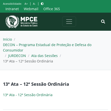
Pular
|
|
Acessibilidade:
A+
A-
para
Intranet
Webmail
Office 365
o
conteúdo
Início
/
DECON – Programa Estadual de Proteção e Defesa do
Consumidor
/
JURDECON
/
Ata das Sessões
/
13ª Ata – 12ª Sessão Ordinária
13ª Ata – 12ª Sessão Ordinária
13ª Ata - 12ª Sessão Ordinária