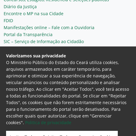
Diário da Justiça
Encontre o MP na sua Cidade
FDID
Manifestações online – Fale com a Ouvidoria
Portal da Transparência
SIC – Serviço de Informação ao Cidadão
Plantão MP do Ceará
Secretaria Geral
Valorizamos sua privacidade
O Ministério Público do Estado do Ceará utiliza cookies,
arquivos armazenados em caráter temporário, para
aprimorar e otimizar a sua experiência de navegação,
veicular anúncios ou conteúdo personalizado e analisar
nosso tráfego. Ao clicar em "Aceitar Todos", você terá acesso
a todas as funcionalidades do portal. Se clicar em "Rejeitar
Todos", os cookies que não forem estritamente necessários
para o funcionamento do portal serão desativados. Para
Ministério Público do Estado do Ceará
escolher quais quer autorizar, clique em "Gerenciar
Procuradoria Geral de Justiça
Av. Gen. Afonso
cookies".
Politica de privacidade
Albuquerque Lima, 130 - Cambeba - CEP:
60.822-325 - Fortaleza, Ceará. Brasil