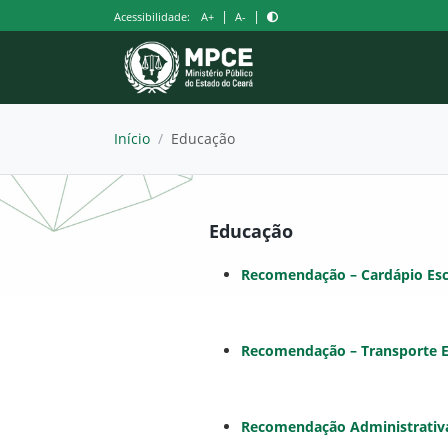
Pular
|
|
Acessibilidade:
A+
A-
para
o
conteúdo
Início
/
Educação
Educação
Recomendação – Cardápio Esc
Recomendação – Transporte E
Recomendação Administrativa E