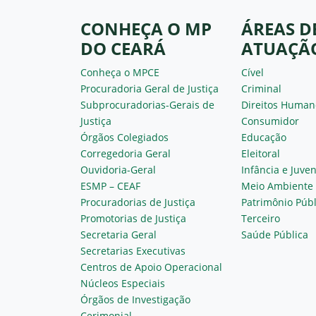
CONHEÇA O MP
ÁREAS D
DO CEARÁ
ATUAÇÃ
Conheça o MPCE
Cível
Procuradoria Geral de Justiça
Criminal
Subprocuradorias-Gerais de
Direitos Human
Justiça
Consumidor
Órgãos Colegiados
Educação
Corregedoria Geral
Eleitoral
Ouvidoria-Geral
Infância e Juve
ESMP – CEAF
Meio Ambiente
Procuradorias de Justiça
Patrimônio Públ
Promotorias de Justiça
Terceiro
Secretaria Geral
Saúde Pública
Secretarias Executivas
Centros de Apoio Operacional
Núcleos Especiais
Órgãos de Investigação
Cerimonial