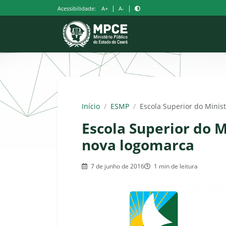
Pular
|
|
Acessibilidade:
A+
A-
para
o
conteúdo
Início
/
ESMP
/
Escola Superior do Minis
Escola Superior do M
nova logomarca
7 de junho de 2016
1 min de leitura