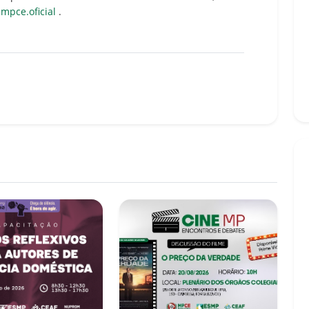
pce.oficial
.