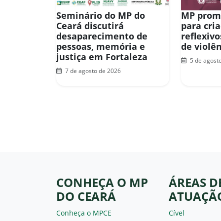
Seminário do MP do
MP prom
Ceará discutirá
para cri
desaparecimento de
reflexiv
pessoas, memória e
de violê
justiça em Fortaleza
5 de agost
7 de agosto de 2026
CONHEÇA O MP
ÁREAS D
DO CEARÁ
ATUAÇÃ
Conheça o MPCE
Cível