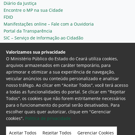
Diário da Justiça
Encontre o MP na sua Cidade
FDID
Manifestações online – Fale com a Ouvidoria
Portal da Transparência
SIC – Serviço de Informação ao Cidadão
Plantão MP do Ceará
Secretaria Geral
Valorizamos sua privacidade
O Ministério Público do Estado do Ceará utiliza cookies,
arquivos armazenados em caráter temporário, para
aprimorar e otimizar a sua experiência de navegação,
veicular anúncios ou conteúdo personalizado e analisar
nosso tráfego. Ao clicar em "Aceitar Todos", você terá acesso
a todas as funcionalidades do portal. Se clicar em "Rejeitar
Todos", os cookies que não forem estritamente necessários
para o funcionamento do portal serão desativados. Para
Ministério Público do Estado do Ceará
escolher quais quer autorizar, clique em "Gerenciar
Procuradoria Geral de Justiça
Av. Gen. Afonso
cookies".
Politica de privacidade
Albuquerque Lima, 130 - Cambeba - CEP:
60.822-325 - Fortaleza, Ceará. Brasil
Aceitar Todos
Rejeitar Todos
Gerenciar Cookies
Home Page
Intranet
Webmail
Office 365