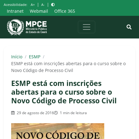
Pular
|
|
Acessibilidade:
A+
A-
para
Intranet
Webmail
Office 365
o
conteúdo
Início
/
ESMP
/
ESMP está com inscrições abertas para o curso sobre o
Novo Código de Processo Civil
ESMP está com inscrições
abertas para o curso sobre o
Novo Código de Processo Civil
29 de agosto de 2016
1 min de leitura