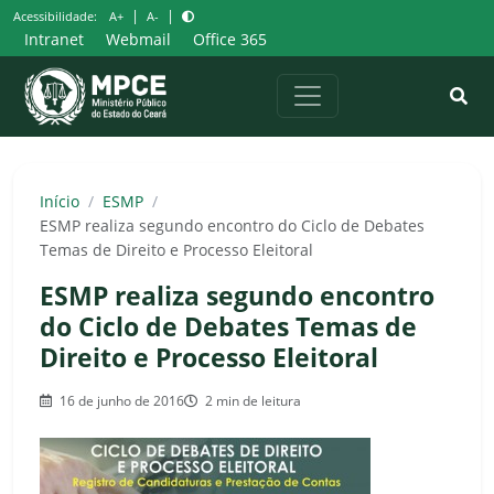
Pular
|
|
Acessibilidade:
A+
A-
para
Intranet
Webmail
Office 365
o
conteúdo
Início
/
ESMP
/
ESMP realiza segundo encontro do Ciclo de Debates
Temas de Direito e Processo Eleitoral
ESMP realiza segundo encontro
do Ciclo de Debates Temas de
Direito e Processo Eleitoral
16 de junho de 2016
2 min de leitura