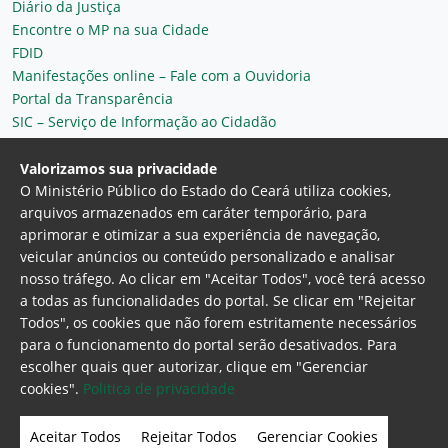
Diário da Justiça
Encontre o MP na sua Cidade
FDID
Manifestações online – Fale com a Ouvidoria
Portal da Transparência
SIC – Serviço de Informação ao Cidadão
Plantão MP do Ceará
Secretaria Geral
Valorizamos sua privacidade
O Ministério Público do Estado do Ceará utiliza cookies,
arquivos armazenados em caráter temporário, para
aprimorar e otimizar a sua experiência de navegação,
veicular anúncios ou conteúdo personalizado e analisar
nosso tráfego. Ao clicar em "Aceitar Todos", você terá acesso
a todas as funcionalidades do portal. Se clicar em "Rejeitar
Todos", os cookies que não forem estritamente necessários
para o funcionamento do portal serão desativados. Para
Ministério Público do Estado do Ceará
escolher quais quer autorizar, clique em "Gerenciar
Procuradoria Geral de Justiça
Av. Gen. Afonso
cookies".
Politica de privacidade
Albuquerque Lima, 130 - Cambeba - CEP:
60.822-325 - Fortaleza, Ceará. Brasil
Aceitar Todos
Rejeitar Todos
Gerenciar Cookies
Home Page
Intranet
Webmail
Office 365