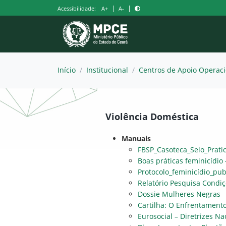
Pular
|
|
Acessibilidade:
A+
A-
para
o
conteúdo
Início
/
Institucional
/
Centros de Apoio Operaci
Violência Doméstica
Manuais
FBSP_Casoteca_Selo_Prati
Boas práticas feminicídio 
Protocolo_feminicídio_pub
Relatório Pesquisa Condiç
Dossie Mulheres Negras
Cartilha: O Enfrentamento
Eurosocial – Diretrizes Na