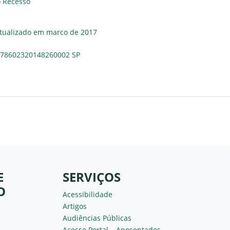
o Recesso
tualizado em marco de 2017
0178602320148260002 SP
E
SERVIÇOS
O
Acessibilidade
Artigos
Audiências Públicas
Acesso Portal – Aposentados