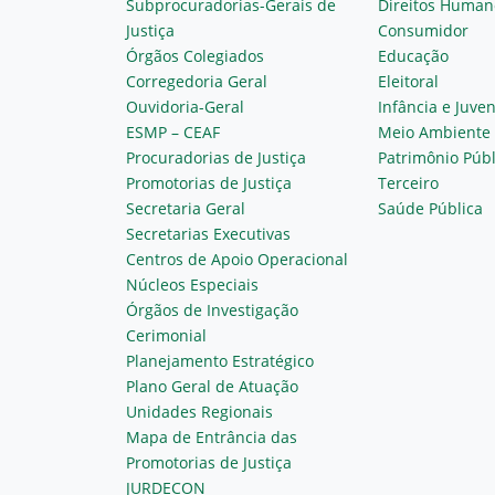
Subprocuradorias-Gerais de
Direitos Human
Justiça
Consumidor
Órgãos Colegiados
Educação
Corregedoria Geral
Eleitoral
Ouvidoria-Geral
Infância e Juve
ESMP – CEAF
Meio Ambiente
Procuradorias de Justiça
Patrimônio Públ
Promotorias de Justiça
Terceiro
Secretaria Geral
Saúde Pública
Secretarias Executivas
Centros de Apoio Operacional
Núcleos Especiais
Órgãos de Investigação
Cerimonial
Planejamento Estratégico
Plano Geral de Atuação
Unidades Regionais
Mapa de Entrância das
Promotorias de Justiça
JURDECON