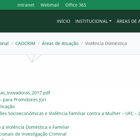
Intranet
Webmail
Office 365
INÍCIO
INSTITUCIONAL
ÁREAS DE
onal
/
CAOCRIM
/
Áreas de Atuação
/
Violência Doméstica
cas_Inovadoras_2017.pdf
– para Promotores Júri
licação
ões Socioeconômicas e Violência Familiar contra a Mulher – UFC – 
 à Violência
Dom
éstica e Familiar
cionais de Investigação Criminal