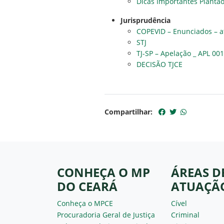
Dicas Importantes Plantã
Jurisprudência
COPEVID – Enunciados – a
STJ
TJ-SP – Apelação _ APL 0
DECISÃO TJCE
Compartilhar:
CONHEÇA O MP
ÁREAS D
DO CEARÁ
ATUAÇÃ
Conheça o MPCE
Cível
Procuradoria Geral de Justiça
Criminal