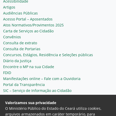
Acessibilidade
Artigos
Audiências Públicas
Acesso Portal – Aposentados
Atos Normativos/Provimentos 2025
Carta de Serviços ao Cidadão
Convênios
Consulta de extrato
Consulta de Portarias
Concursos, Estágios, Residência e Seleções públicas
Diário da Justiça
Encontre o MP na sua Cidade
FDID
Manifestações online – Fale com a Ouvidoria
Portal da Transparência
SIC – Serviço de Informação ao Cidadão
Plantão MP do Ceará
Secretaria Geral
Valorizamos sua privacidade
O Ministério Público do Estado do Ceará utiliza cookies,
arquivos armazenados em caráter temporário, para