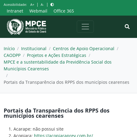
Pular
|
|
Acessibilidade:
A+
A-
para
Intranet
Webmail
Office 365
o
conteúdo
Início
/
Institucional
/
Centros de Apoio Operacional
/
CAODPP
/
Projetos e Ações Estratégicas
/
MPCE e a sustentabilidade da Previdência Social dos
Municípios Cearenses
/
Portais da Transparência dos RPPS dos municípios cearenses
Portais da Transparência dos RPPS dos
municípios cearenses
Acarape: não possui site
Acopiara:
https://acopiaraprev.com.br/