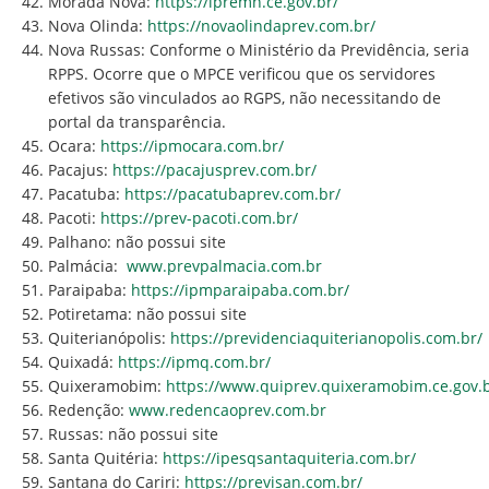
Morada Nova:
https://ipremn.ce.gov.br/
Nova Olinda:
https://novaolindaprev.com.br/
Nova Russas: Conforme o Ministério da Previdência, seria
RPPS. Ocorre que o MPCE verificou que os servidores
efetivos são vinculados ao RGPS, não necessitando de
portal da transparência.
Ocara:
https://ipmocara.com.br/
Pacajus:
https://pacajusprev.com.br/
Pacatuba:
https://pacatubaprev.com.br/
Pacoti:
https://prev-pacoti.com.br/
Palhano: não possui site
Palmácia:
www.prevpalmacia.com.br
Paraipaba:
https://ipmparaipaba.com.br/
Potiretama: não possui site
Quiterianópolis:
https://previdenciaquiterianopolis.com.br/
Quixadá:
https://ipmq.com.br/
Quixeramobim:
https://www.quiprev.quixeramobim.ce.gov.b
Redenção:
www.redencaoprev.com.br
Russas: não possui site
Santa Quitéria:
https://ipesqsantaquiteria.com.br/
Santana do Cariri:
https://previsan.com.br/