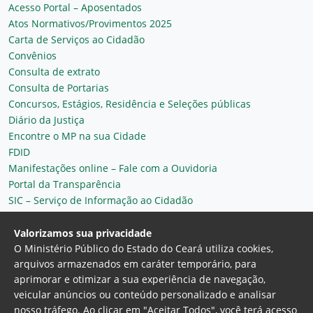
Acesso Portal – Aposentados
Atos Normativos/Provimentos 2025
Carta de Serviços ao Cidadão
Convênios
Consulta de extrato
Consulta de Portarias
Concursos, Estágios, Residência e Seleções públicas
Diário da Justiça
Encontre o MP na sua Cidade
FDID
Manifestações online – Fale com a Ouvidoria
Portal da Transparência
SIC – Serviço de Informação ao Cidadão
Plantão MP do Ceará
Secretaria Geral
Valorizamos sua privacidade
O Ministério Público do Estado do Ceará utiliza cookies,
arquivos armazenados em caráter temporário, para
aprimorar e otimizar a sua experiência de navegação,
veicular anúncios ou conteúdo personalizado e analisar
nosso tráfego. Ao clicar em "Aceitar Todos", você terá acesso