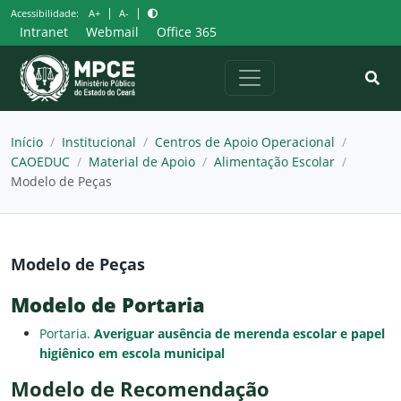
Pular
|
|
Acessibilidade:
A+
A-
para
Intranet
Webmail
Office 365
o
conteúdo
Início
/
Institucional
/
Centros de Apoio Operacional
/
CAOEDUC
/
Material de Apoio
/
Alimentação Escolar
/
Modelo de Peças
Modelo de Peças
Modelo de Portaria
Portaria.
Averiguar ausência de merenda escolar e papel
higiênico em escola municipal
Modelo de Recomendação