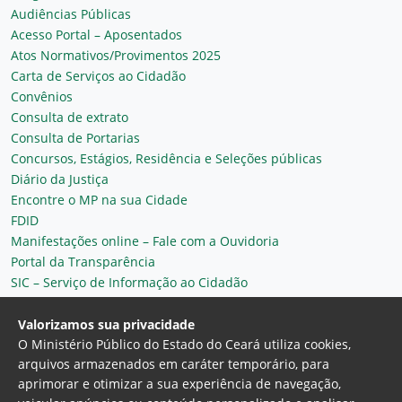
Audiências Públicas
Acesso Portal – Aposentados
Atos Normativos/Provimentos 2025
Carta de Serviços ao Cidadão
Convênios
Consulta de extrato
Consulta de Portarias
Concursos, Estágios, Residência e Seleções públicas
Diário da Justiça
Encontre o MP na sua Cidade
FDID
Manifestações online – Fale com a Ouvidoria
Portal da Transparência
SIC – Serviço de Informação ao Cidadão
Plantão MP do Ceará
Secretaria Geral
Valorizamos sua privacidade
O Ministério Público do Estado do Ceará utiliza cookies,
arquivos armazenados em caráter temporário, para
aprimorar e otimizar a sua experiência de navegação,