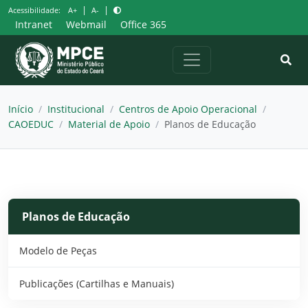
Pular
|
|
Acessibilidade:
A+
A-
para
Intranet
Webmail
Office 365
o
conteúdo
Início
/
Institucional
/
Centros de Apoio Operacional
/
CAOEDUC
/
Material de Apoio
/
Planos de Educação
Planos de Educação
Modelo de Peças
Publicações (Cartilhas e Manuais)