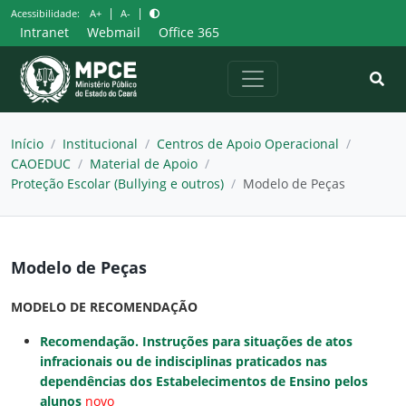
Pular
|
|
Acessibilidade:
A+
A-
para
Intranet
Webmail
Office 365
o
conteúdo
Início
/
Institucional
/
Centros de Apoio Operacional
/
CAOEDUC
/
Material de Apoio
/
Proteção Escolar (Bullying e outros)
/
Modelo de Peças
Modelo de Peças
MODELO DE RECOMENDAÇÃO
Recomendação.
Instruções para situações de atos
infracionais ou de indisciplinas praticados nas
dependências dos Estabelecimentos de Ensino pelos
alunos
novo