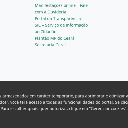
Manifestações online – Fale
com a Ouvidoria
Portal da Transparência
SIC – Serviço de Informação
ao Cidadão
Plantão MP do Ceará
Secretaria Geral
vos armazenados em caráter temporário, para aprimorar e otimizar 
odos", você terá acesso a todas as funcionalidades do portal. Se cl
Para escolher quais quer autorizar, clique em "Gerenciar cookies"
Ceará Procuradoria Geral de Justiça
H
a, 130 - Cambeba - CEP: 60.822-325