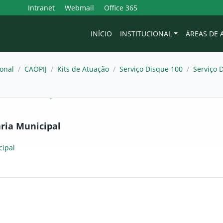
Intranet
Webmail
Office 365
INÍCIO
INSTITUCIONAL
ÁREAS DE
onal
/
CAOPIJ
/
Kits de Atuação
/
Serviço Disque 100
/
Serviço 
aria Municipal
cipal