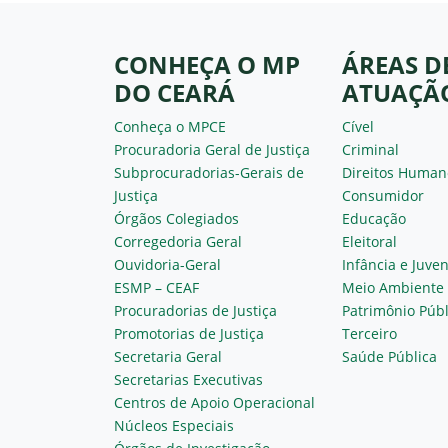
CONHEÇA O MP
ÁREAS D
DO CEARÁ
ATUAÇÃ
Conheça o MPCE
Cível
Procuradoria Geral de Justiça
Criminal
Subprocuradorias-Gerais de
Direitos Human
Justiça
Consumidor
Órgãos Colegiados
Educação
Corregedoria Geral
Eleitoral
Ouvidoria-Geral
Infância e Juve
ESMP – CEAF
Meio Ambiente
Procuradorias de Justiça
Patrimônio Públ
Promotorias de Justiça
Terceiro
Secretaria Geral
Saúde Pública
Secretarias Executivas
Centros de Apoio Operacional
Núcleos Especiais