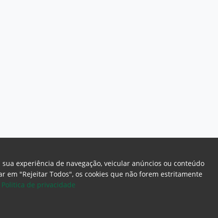
a sua experiência de navegação, veicular anúncios ou conteúdo
icar em "Rejeitar Todos", os cookies que não forem estritamente
.
Politica de privacidade
ome Page
Intranet
Webmail
Office 365