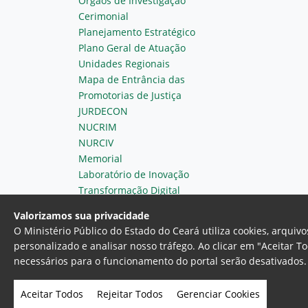
Órgãos de Investigação
Cerimonial
Planejamento Estratégico
Plano Geral de Atuação
Unidades Regionais
Mapa de Entrância das
Promotorias de Justiça
JURDECON
NUCRIM
NURCIV
Memorial
Laboratório de Inovação
Transformação Digital
Valorizamos sua privacidade
O Ministério Público do Estado do Ceará utiliza cookies, arqui
personalizado e analisar nosso tráfego. Ao clicar em "Aceitar T
necessários para o funcionamento do portal serão desativados. 
Ministério Público do Estado do 
Av. Gen. Afonso Albuquerque Lim
Aceitar Todos
Rejeitar Todos
Gerenciar Cookies
- Fortaleza, Ceará. Brasil