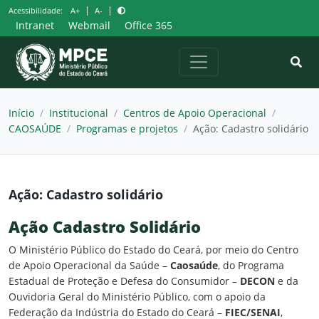
Pular
|
|
Acessibilidade:
A+
A-
para
Intranet
Webmail
Office 365
o
conteúdo
Início
/
Institucional
/
Centros de Apoio Operacional
/
CAOSAÚDE
/
Programas e projetos
/
Ação: Cadastro solidário
Ação: Cadastro solidário
Ação Cadastro Solidário
O Ministério Público do Estado do Ceará, por meio do Centro
de Apoio Operacional da Saúde –
Caosaúde
, do Programa
Estadual de Proteção e Defesa do Consumidor –
DECON
e da
Ouvidoria Geral do Ministério Público, com o apoio da
Federação da Indústria do Estado do Ceará –
FIEC/SENAI
,