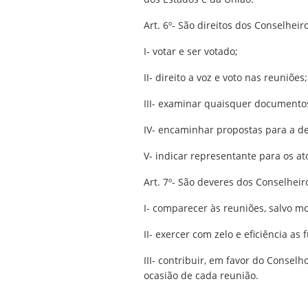
Art. 6º- São direitos dos Conselheir
I- votar e ser votado;
II- direito a voz e voto nas reuniões;
III- examinar quaisquer documentos
IV- encaminhar propostas para a d
V- indicar representante para os at
Art. 7º- São deveres dos Conselheir
I- comparecer às reuniões, salvo mot
II- exercer com zelo e eficiência as
III- contribuir, em favor do Consel
ocasião de cada reunião.