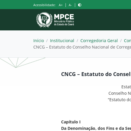
Pular
|
|
Acessibilidade:
A+
A-
para
o
conteúdo
Início
/
Institucional
/
Corregedoria Geral
/
Con
CNCG – Estatuto do Conselho Nacional de Correge
CNCG – Estatuto do Consel
Esta
Conselho Na
“Estatuto d
Capítulo I
Da Denominação, dos Fins e da Se