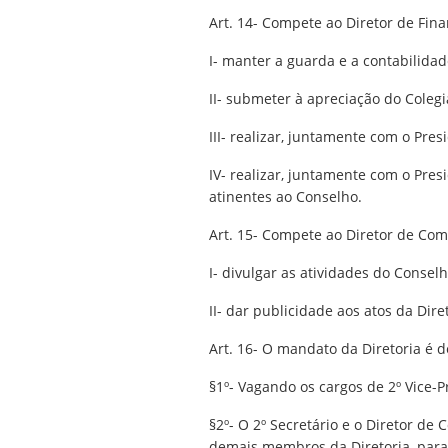
Art. 14- Compete ao Diretor de Fina
I- manter a guarda e a contabilidad
II- submeter à apreciação do Coleg
III- realizar, juntamente com o Pre
IV- realizar, juntamente com o Pre
atinentes ao Conselho.
Art. 15- Compete ao Diretor de Co
I- divulgar as atividades do Conselh
II- dar publicidade aos atos da Diret
Art. 16- O mandato da Diretoria é d
§1º- Vagando os cargos de 2º Vice-P
§2º- O 2º Secretário e o Diretor d
demais membros da Diretoria, para