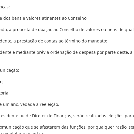
nças:
e dos bens e valores atinentes ao Conselho;
iado, a proposta de doação ao Conselho de valores ou bens de qua
sidente, a prestação de contas ao término do mandato;
sidente e mediante prévia ordenação de despesa por parte deste, 
municação:
o;
oria.
e um ano, vedada a reeleição.
residente ou de Diretor de Finanças, serão realizadas eleições para
e Comunicação que se afastarem das funções, por qualquer razão, se
 completar o mandato.