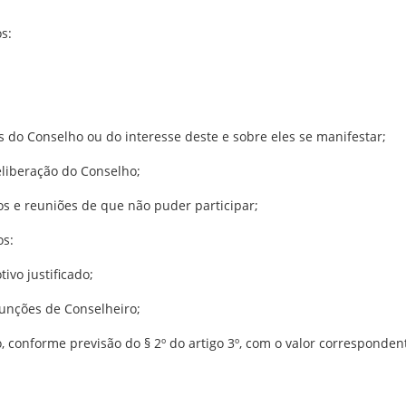
os:
 do Conselho ou do interesse deste e sobre eles se manifestar;
eliberação do Conselho;
os e reuniões de que não puder participar;
os:
ivo justificado;
 funções de Conselheiro;
ho, conforme previsão do § 2º do artigo 3º, com o valor corresponde