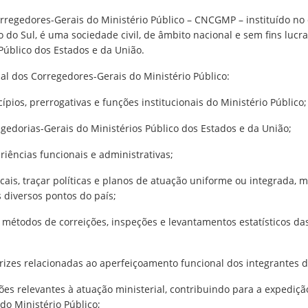
orregedores-Gerais do Ministério Público – CNCGMP – instituído no
o Sul, é uma sociedade civil, de âmbito nacional e sem fins lucra
Público dos Estados e da União.
nal dos Corregedores-Gerais do Ministério Público:
cípios, prerrogativas e funções institucionais do Ministério Público;
regedorias-Gerais do Ministérios Público dos Estados e da União;
riências funcionais e administrativas;
ocais, traçar políticas e planos de atuação uniforme ou integrada, 
s diversos pontos do país;
 métodos de correições, inspeções e levantamentos estatísticos da
trizes relacionadas ao aperfeiçoamento funcional dos integrantes da
tões relevantes à atuação ministerial, contribuindo para a expedi
do Ministério Público;