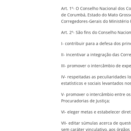
Art. 1º- O Conselho Nacional dos C
de Corumbá, Estado do Mato Grosso d
Corregedores-Gerais do Ministério 
Art. 2º- São fins do Conselho Nacio
I- contribuir para a defesa dos prin
II- incentivar a integração das Cor
III- promover o intercâmbio de expe
IV- respeitadas as peculiaridades l
estatísticos e sociais levantados no
V- promover o intercâmbio entre os
Procuradorias de Justiça;
VI- eleger metas e estabelecer dire
VII- editar súmulas acerca de ques
sem caráter vinculativo, aos órgãos 