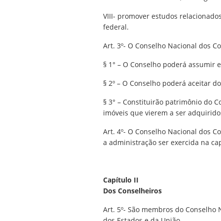
VIII- promover estudos relacionados
federal.
Art. 3º- O Conselho Nacional dos C
§ 1° – O Conselho poderá assumir e
§ 2º – O Conselho poderá aceitar d
§ 3° – Constituirão patrimônio do 
imóveis que vierem a ser adquirid
Art. 4º- O Conselho Nacional dos Co
a administração ser exercida na cap
Capítulo II
Dos Conselheiros
Art. 5º- São membros do Conselho N
dos Estados e da União.