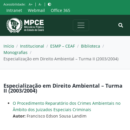
Pular
|
|
Acessibilidade:
A+
A-
para
Intranet
Webmail
Office 365
o
conteúdo
Início
/
Institucional
/
ESMP – CEAF
/
Biblioteca
/
Monografias
/
Especialização em Direito Ambiental – Turma II (2003/2004)
Especialização em Direito Ambiental – Turma
II (2003/2004)
O Procedimento Reparatório dos Crimes Ambientais no
Âmbito dos Juizados Especiais Criminais
Autor:
Francisco Edson Sousa Landim