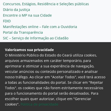
Concursos, Estágios, Residência e Seleções públicas
Diário da Justiça
Encontre o MP na sua Cidade
FDID
Manifestações online – Fale com a Ouvidoria
Portal da Transparência
SIC – Serviço de Informação ao Cidadão
Plantão MP do Ceará
Secretaria Geral
Valorizamos sua privacidade
O Ministério Público do Estado do Ceará utiliza cookies,
arquivos armazenados em caráter temporário, para
aprimorar e otimizar a sua experiência de navegação,
veicular anúncios ou conteúdo personalizado e analisar
nosso tráfego. Ao clicar em "Aceitar Todos", você terá acesso
a todas as funcionalidades do portal. Se clicar em "Rejeitar
Todos", os cookies que não forem estritamente necessários
para o funcionamento do portal serão desativados. Para
Ministério Público do Estado do Ceará
escolher quais quer autorizar, clique em "Gerenciar
Procuradoria Geral de Justiça
Av. Gen. Afonso
cookies".
Politica de privacidade
Albuquerque Lima, 130 - Cambeba - CEP: