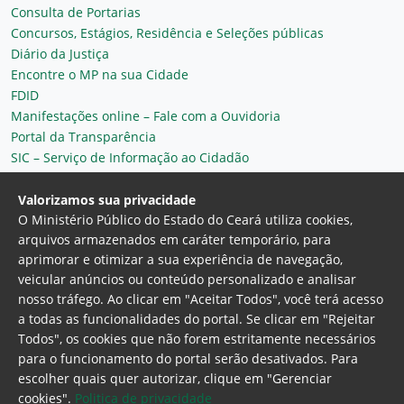
Consulta de Portarias
Concursos, Estágios, Residência e Seleções públicas
Diário da Justiça
Encontre o MP na sua Cidade
FDID
Manifestações online – Fale com a Ouvidoria
Portal da Transparência
SIC – Serviço de Informação ao Cidadão
Plantão MP do Ceará
Secretaria Geral
Valorizamos sua privacidade
O Ministério Público do Estado do Ceará utiliza cookies,
arquivos armazenados em caráter temporário, para
aprimorar e otimizar a sua experiência de navegação,
veicular anúncios ou conteúdo personalizado e analisar
nosso tráfego. Ao clicar em "Aceitar Todos", você terá acesso
a todas as funcionalidades do portal. Se clicar em "Rejeitar
Todos", os cookies que não forem estritamente necessários
para o funcionamento do portal serão desativados. Para
Ministério Público do Estado do Ceará
escolher quais quer autorizar, clique em "Gerenciar
Procuradoria Geral de Justiça
Av. Gen. Afonso
cookies".
Politica de privacidade