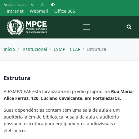
Pular
|
|
Acessibilidade:
A+
A-
para
Intranet
Webmail
Office 365
o
conteúdo
Início
/
Institucional
/
ESMP – CEAF
/
Estrutura
Estrutura
A ESMP/CEAF está localizada em prédio próprio, na
Rua Maria
Alice Ferraz, 120, Luciano Cavalcante, em Fortaleza/CE.
Suas dependências contam com uma sala de aula e um
auditório, além de biblioteca. A sala de aula e auditório
possuem estrutura para equipamentos audiovisuais e
eletrônicos.