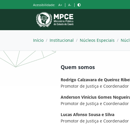
Pular
|
|
Acessibilidade:
A+
A-
para
o
conteúdo
Início
/
Institucional
/
Núcleos Especiais
/
Núcl
Quem somos
Rodrigo Calzavara de Queiroz Ribe
Promotor de Justiça e Coordenador
Anderson Vinicius Gomes Nogueir
Promotor de Justiça e Coordenador
Lucas Afonso Sousa e Silva
Promotor de Justiça e Coordenador 