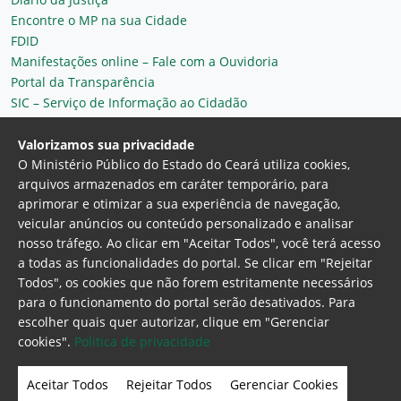
Encontre o MP na sua Cidade
FDID
Manifestações online – Fale com a Ouvidoria
Portal da Transparência
SIC – Serviço de Informação ao Cidadão
Plantão MP do Ceará
Secretaria Geral
Valorizamos sua privacidade
O Ministério Público do Estado do Ceará utiliza cookies,
arquivos armazenados em caráter temporário, para
aprimorar e otimizar a sua experiência de navegação,
veicular anúncios ou conteúdo personalizado e analisar
nosso tráfego. Ao clicar em "Aceitar Todos", você terá acesso
a todas as funcionalidades do portal. Se clicar em "Rejeitar
Todos", os cookies que não forem estritamente necessários
para o funcionamento do portal serão desativados. Para
Ministério Público do Estado do Ceará
escolher quais quer autorizar, clique em "Gerenciar
Procuradoria Geral de Justiça
Av. Gen. Afonso
cookies".
Politica de privacidade
Albuquerque Lima, 130 - Cambeba - CEP:
60.822-325 - Fortaleza, Ceará. Brasil
Aceitar Todos
Rejeitar Todos
Gerenciar Cookies
Home Page
Intranet
Webmail
Office 365