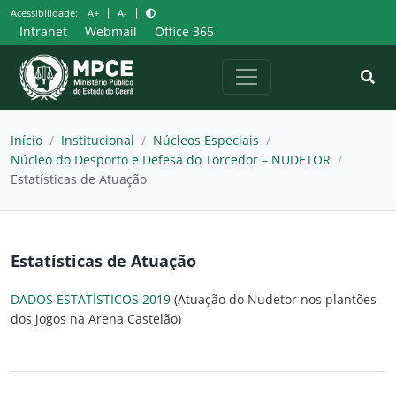
Pular
|
|
Acessibilidade:
A+
A-
para
Intranet
Webmail
Office 365
o
conteúdo
Início
/
Institucional
/
Núcleos Especiais
/
Núcleo do Desporto e Defesa do Torcedor – NUDETOR
/
Estatísticas de Atuação
Estatísticas de Atuação
DADOS ESTATÍSTICOS 2019
(Atuação do Nudetor nos plantões
dos jogos na Arena Castelão)