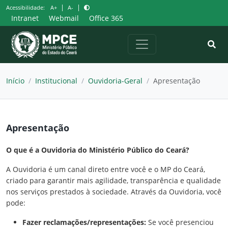
Pular
|
|
Acessibilidade:
A+
A-
para
Intranet
Webmail
Office 365
o
conteúdo
Início
/
Institucional
/
Ouvidoria-Geral
/
Apresentação
Apresentação
O que é a Ouvidoria do Ministério Público do Ceará?
A Ouvidoria é um canal direto entre você e o MP do Ceará,
criado para garantir mais agilidade, transparência e qualidade
nos serviços prestados à sociedade. Através da Ouvidoria, você
pode:
Fazer reclamações/representações:
Se você presenciou