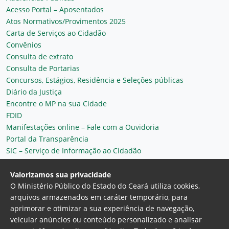
Acesso Portal – Aposentados
Atos Normativos/Provimentos 2025
Carta de Serviços ao Cidadão
Convênios
Consulta de extrato
Consulta de Portarias
Concursos, Estágios, Residência e Seleções públicas
Diário da Justiça
Encontre o MP na sua Cidade
FDID
Manifestações online – Fale com a Ouvidoria
Portal da Transparência
SIC – Serviço de Informação ao Cidadão
Plantão MP do Ceará
Secretaria Geral
Valorizamos sua privacidade
O Ministério Público do Estado do Ceará utiliza cookies,
arquivos armazenados em caráter temporário, para
aprimorar e otimizar a sua experiência de navegação,
veicular anúncios ou conteúdo personalizado e analisar