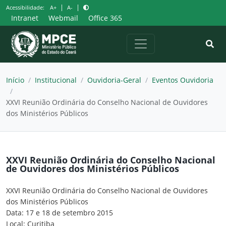
Pular
|
|
Acessibilidade:
A+
A-
para
Intranet
Webmail
Office 365
o
conteúdo
Início
/
Institucional
/
Ouvidoria-Geral
/
Eventos Ouvidoria
/
XXVI Reunião Ordinária do Conselho Nacional de Ouvidores
dos Ministérios Públicos
XXVI Reunião Ordinária do Conselho Nacional
de Ouvidores dos Ministérios Públicos
XXVI Reunião Ordinária do Conselho Nacional de Ouvidores
dos Ministérios Públicos
Data: 17 e 18 de setembro 2015
Local: Curitiba