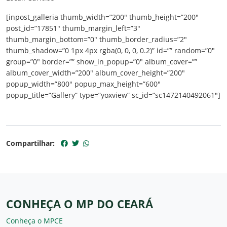
[inpost_galleria thumb_width=”200″ thumb_height=”200″
post_id=”17851″ thumb_margin_left=”3″
thumb_margin_bottom=”0″ thumb_border_radius=”2″
thumb_shadow=”0 1px 4px rgba(0, 0, 0, 0.2)” id=”” random=”0″
group=”0″ border=”” show_in_popup=”0″ album_cover=””
album_cover_width=”200″ album_cover_height=”200″
popup_width=”800″ popup_max_height=”600″
popup_title=”Gallery” type=”yoxview” sc_id=”sc1472140492061″]
Compartilhar:
CONHEÇA O MP DO CEARÁ
Conheça o MPCE