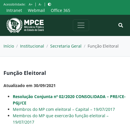
Pular
|
|
Acessibilidade:
A+
A-
para
Intranet
Webmail
Office 365
o
conteúdo
Início
/
Institucional
/
Secretaria Geral
/
Função Eleitoral
Função Eleitoral
Atualizado em 30/09/2021
Resolução Conjunta nº 02/2020 CONSOLIDADA – PRE/CE-
PGJ/CE
Membros do MP com eleitoral – Capital – 19/07/2017
Membros do MP que exercerão função eleitoral –
19/07/2017