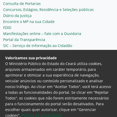
Consulta de Portarias
Concursos, Estágios, Residência e Seleções públicas
Diário da Justiça
Encontre o MP na sua Cidade
FDID
Manifestações online – Fale com a Ouvidoria
Portal da Transparência
SIC – Serviço de Informação ao Cidadão
Plantão MP do Ceará
Secretaria Geral
Valorizamos sua privacidade
O Ministério Público do Estado do Ceará utiliza cookies,
arquivos armazenados em caráter temporário, para
aprimorar e otimizar a sua experiência de navegação,
veicular anúncios ou conteúdo personalizado e analisar
nosso tráfego. Ao clicar em "Aceitar Todos", você terá acesso
a todas as funcionalidades do portal. Se clicar em "Rejeitar
Todos", os cookies que não forem estritamente necessários
para o funcionamento do portal serão desativados. Para
Ministério Público do Estado do Ceará
escolher quais quer autorizar, clique em "Gerenciar
Procuradoria Geral de Justiça
Av. Gen. Afonso
cookies".
Politica de privacidade