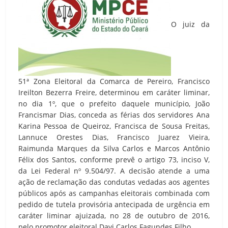
O juiz da
51ª Zona Eleitoral da Comarca de Pereiro, Francisco
Ireilton Bezerra Freire, determinou em caráter liminar,
no dia 1º, que o prefeito daquele município, João
Francismar Dias, conceda as férias dos servidores Ana
Karina Pessoa de Queiroz, Francisca de Sousa Freitas,
Lannuce Orestes Dias, Francisco Juarez Vieira,
Raimunda Marques da Silva Carlos e Marcos Antônio
Félix dos Santos, conforme prevê o artigo 73, inciso V,
da Lei Federal nº 9.504/97. A decisão atende a uma
ação de reclamação das condutas vedadas aos agentes
públicos após as campanhas eleitorais combinada com
pedido de tutela provisória antecipada de urgência em
caráter liminar ajuizada, no 28 de outubro de 2016,
pelo promotor eleitoral Davi Carlos Fagundes Filho.