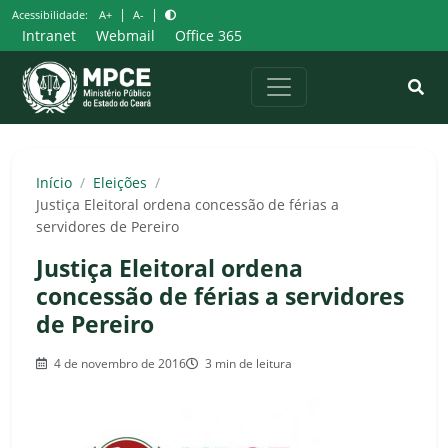
Pular
|
|
Acessibilidade:
A+
A-
para
Intranet
Webmail
Office 365
o
conteúdo
Início
/
Eleições
/
Justiça Eleitoral ordena concessão de férias a
servidores de Pereiro
Justiça Eleitoral ordena
concessão de férias a servidores
de Pereiro
4 de novembro de 2016
3 min de leitura