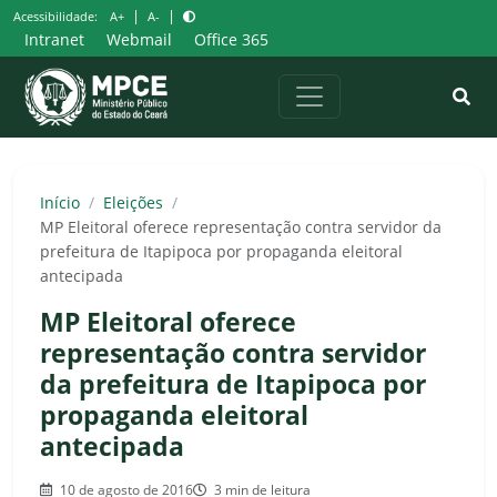
Pular
|
|
Acessibilidade:
A+
A-
para
Intranet
Webmail
Office 365
o
conteúdo
Início
/
Eleições
/
MP Eleitoral oferece representação contra servidor da
prefeitura de Itapipoca por propaganda eleitoral
antecipada
MP Eleitoral oferece
representação contra servidor
da prefeitura de Itapipoca por
propaganda eleitoral
antecipada
10 de agosto de 2016
3 min de leitura