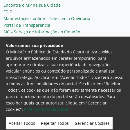
Encontre o MP na sua Cidade
FDID
Manifestações online – Fale com a Ouvidoria
Portal da Transparência
SIC – Serviço de Informação ao Cidadão
Plantão MP do Ceará
Secretaria Geral
Valorizamos sua privacidade
O Ministério Público do Estado do Ceará utiliza cookies,
arquivos armazenados em caráter temporário, para
aprimorar e otimizar a sua experiência de navegação,
veicular anúncios ou conteúdo personalizado e analisar
nosso tráfego. Ao clicar em "Aceitar Todos", você terá acesso
a todas as funcionalidades do portal. Se clicar em "Rejeitar
Todos", os cookies que não forem estritamente necessários
para o funcionamento do portal serão desativados. Para
Ministério Público do Estado do Ceará
escolher quais quer autorizar, clique em "Gerenciar
Procuradoria Geral de Justiça
Av. Gen. Afonso
cookies".
Politica de privacidade
Albuquerque Lima, 130 - Cambeba - CEP:
60.822-325 - Fortaleza, Ceará. Brasil
Aceitar Todos
Rejeitar Todos
Gerenciar Cookies
Home Page
Intranet
Webmail
Office 365