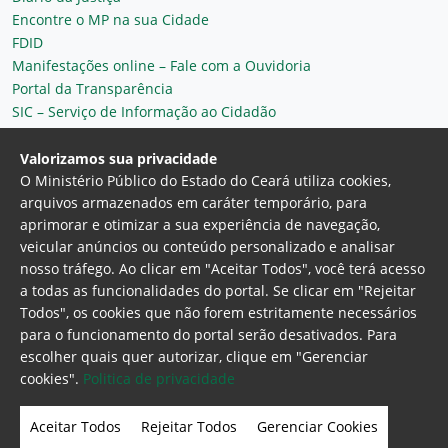
Encontre o MP na sua Cidade
FDID
Manifestações online – Fale com a Ouvidoria
Portal da Transparência
SIC – Serviço de Informação ao Cidadão
Plantão MP do Ceará
Secretaria Geral
Valorizamos sua privacidade
O Ministério Público do Estado do Ceará utiliza cookies,
arquivos armazenados em caráter temporário, para
aprimorar e otimizar a sua experiência de navegação,
veicular anúncios ou conteúdo personalizado e analisar
nosso tráfego. Ao clicar em "Aceitar Todos", você terá acesso
a todas as funcionalidades do portal. Se clicar em "Rejeitar
Todos", os cookies que não forem estritamente necessários
para o funcionamento do portal serão desativados. Para
Ministério Público do Estado do Ceará
escolher quais quer autorizar, clique em "Gerenciar
Procuradoria Geral de Justiça
Av. Gen. Afonso
cookies".
Politica de privacidade
Albuquerque Lima, 130 - Cambeba - CEP:
60.822-325 - Fortaleza, Ceará. Brasil
Aceitar Todos
Rejeitar Todos
Gerenciar Cookies
Home Page
Intranet
Webmail
Office 365