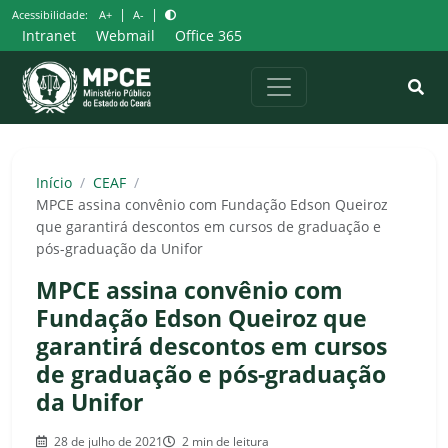
Pular
|
|
Acessibilidade:
A+
A-
para
Intranet
Webmail
Office 365
o
conteúdo
Início
/
CEAF
/
MPCE assina convênio com Fundação Edson Queiroz
que garantirá descontos em cursos de graduação e
pós-graduação da Unifor
MPCE assina convênio com
Fundação Edson Queiroz que
garantirá descontos em cursos
de graduação e pós-graduação
da Unifor
28 de julho de 2021
2 min de leitura