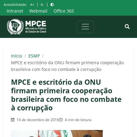
Pular
|
|
Acessibilidade:
A+
A-
para
Intranet
Webmail
Office 365
o
conteúdo
Início
/
ESMP
/
MPCE e escritório da ONU firmam primeira cooperação
brasileira com foco no combate à corrupção
MPCE e escritório da ONU
firmam primeira cooperação
brasileira com foco no combate
à corrupção
14 de dezembro de 2016
4 min de leitura