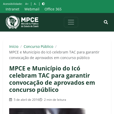
Pular
|
|
Acessibilidade:
A+
A-
para
Intranet
Webmail
Office 365
o
conteúdo
Início
/
Concurso Público
/
MPCE e Município do Icó celebram TAC para garantir
convocação de aprovados em concurso público
MPCE e Município do Icó
celebram TAC para garantir
convocação de aprovados em
concurso público
5 de abril de 2016
2 min de leitura