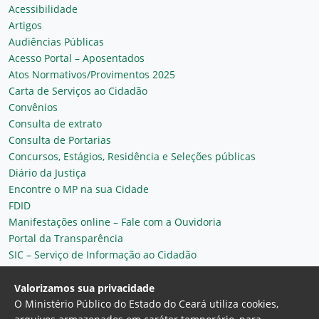
Acessibilidade
Artigos
Audiências Públicas
Acesso Portal – Aposentados
Atos Normativos/Provimentos 2025
Carta de Serviços ao Cidadão
Convênios
Consulta de extrato
Consulta de Portarias
Concursos, Estágios, Residência e Seleções públicas
Diário da Justiça
Encontre o MP na sua Cidade
FDID
Manifestações online – Fale com a Ouvidoria
Portal da Transparência
SIC – Serviço de Informação ao Cidadão
Plantão MP do Ceará
Secretaria Geral
Valorizamos sua privacidade
O Ministério Público do Estado do Ceará utiliza cookies,