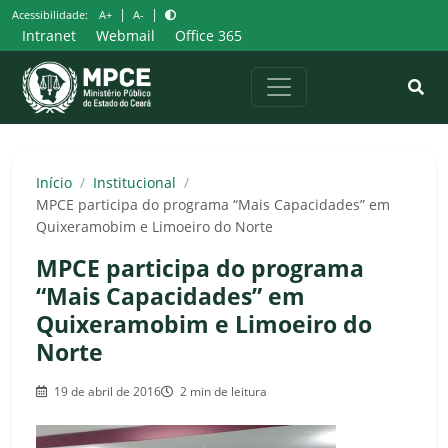
Pular
|
|
Acessibilidade:
A+
A-
para
Intranet
Webmail
Office 365
o
conteúdo
Início
/
Institucional
/
MPCE participa do programa “Mais Capacidades” em
Quixeramobim e Limoeiro do Norte
MPCE participa do programa
“Mais Capacidades” em
Quixeramobim e Limoeiro do
Norte
19 de abril de 2016
2 min de leitura