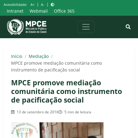
Pular
|
|
Acessibilidade:
A+
A-
para
Intranet
Webmail
Office 365
o
conteúdo
Início
/
Mediação
/
MPCE promove mediação comunitária como
instrumento de pacificação social
MPCE promove mediação
comunitária como instrumento
de pacificação social
13 de setembro de 2016
5 min de leitura