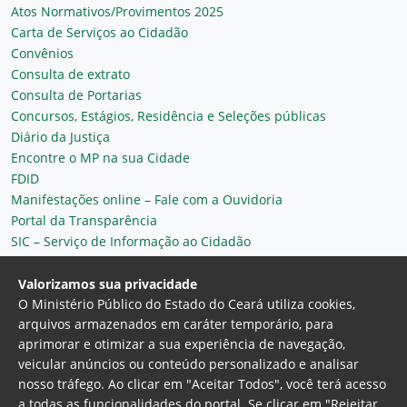
Atos Normativos/Provimentos 2025
Carta de Serviços ao Cidadão
Convênios
Consulta de extrato
Consulta de Portarias
Concursos, Estágios, Residência e Seleções públicas
Diário da Justiça
Encontre o MP na sua Cidade
FDID
Manifestações online – Fale com a Ouvidoria
Portal da Transparência
SIC – Serviço de Informação ao Cidadão
Plantão MP do Ceará
Secretaria Geral
Valorizamos sua privacidade
O Ministério Público do Estado do Ceará utiliza cookies,
arquivos armazenados em caráter temporário, para
aprimorar e otimizar a sua experiência de navegação,
veicular anúncios ou conteúdo personalizado e analisar
nosso tráfego. Ao clicar em "Aceitar Todos", você terá acesso
a todas as funcionalidades do portal. Se clicar em "Rejeitar