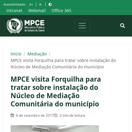
Pular
|
|
Acessibilidade:
A+
A-
para
Intranet
Webmail
Office 365
o
conteúdo
Início
/
Mediação
/
MPCE visita Forquilha para tratar sobre instalação do
Núcleo de Mediação Comunitária do município
MPCE visita Forquilha para
tratar sobre instalação do
Núcleo de Mediação
Comunitária do município
6 de setembro de 2017
2 min de leitura