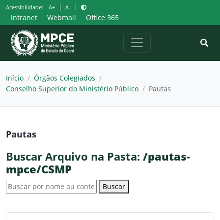
Pular
|
|
Acessibilidade:
A+
A-
para
Intranet
Webmail
Office 365
o
conteúdo
Início
/
Órgãos Colegiados
/
Conselho Superior do Ministério Público
/
Pautas
Pautas
Buscar Arquivo na Pasta:
/pautas-
mpce/CSMP
Buscar