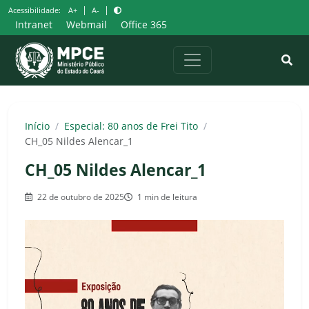
Pular
|
|
Acessibilidade:
A+
A-
para
Intranet
Webmail
Office 365
o
conteúdo
Início
/
Especial: 80 anos de Frei Tito
/
CH_05 Nildes Alencar_1
CH_05 Nildes Alencar_1
22 de outubro de 2025
1 min de leitura
Tocador
de
vídeo