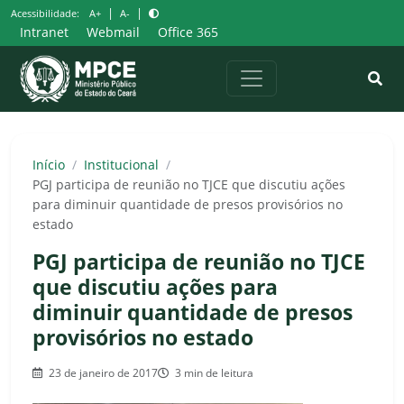
Pular
|
|
Acessibilidade:
A+
A-
para
Intranet
Webmail
Office 365
o
conteúdo
Início
/
Institucional
/
PGJ participa de reunião no TJCE que discutiu ações
para diminuir quantidade de presos provisórios no
estado
PGJ participa de reunião no TJCE
que discutiu ações para
diminuir quantidade de presos
provisórios no estado
23 de janeiro de 2017
3 min de leitura