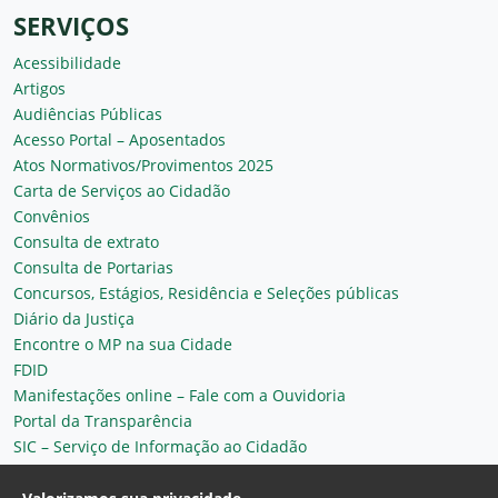
SERVIÇOS
Acessibilidade
Artigos
Audiências Públicas
Acesso Portal – Aposentados
Atos Normativos/Provimentos 2025
Carta de Serviços ao Cidadão
Convênios
Consulta de extrato
Consulta de Portarias
Concursos, Estágios, Residência e Seleções públicas
Diário da Justiça
Encontre o MP na sua Cidade
FDID
Manifestações online – Fale com a Ouvidoria
Portal da Transparência
SIC – Serviço de Informação ao Cidadão
Plantão MP do Ceará
Secretaria Geral