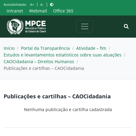
Pular
|
|
Acessibilidade:
A+
A-
para
Intranet
Webmail
Office 365
o
conteúdo
Início
/
Portal da Transparência
/
Atividade – fim
/
Estudos e levantamentos estatísticos sobre suas atuações
/
CAOCidadania – Direitos Humanos
/
Publicações e cartilhas – CAOCidadania
Publicações e cartilhas – CAOCidadania
Nenhuma publicação e cartilha cadastrada