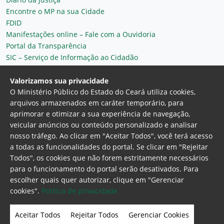
Encontre o MP na sua Cidade
FDID
Manifestações online – Fale com a Ouvidoria
Portal da Transparência
SIC – Serviço de Informação ao Cidadão
Plantão MP do Ceará
Secretaria Geral
Valorizamos sua privacidade
O Ministério Público do Estado do Ceará utiliza cookies,
arquivos armazenados em caráter temporário, para
aprimorar e otimizar a sua experiência de navegação,
veicular anúncios ou conteúdo personalizado e analisar
nosso tráfego. Ao clicar em "Aceitar Todos", você terá acesso
a todas as funcionalidades do portal. Se clicar em "Rejeitar
Todos", os cookies que não forem estritamente necessários
para o funcionamento do portal serão desativados. Para
Ministério Público do Estado do Ceará
escolher quais quer autorizar, clique em "Gerenciar
Procuradoria Geral de Justiça
Av. Gen. Afonso
cookies".
Politica de privacidade
Albuquerque Lima, 130 - Cambeba - CEP:
60.822-325 - Fortaleza, Ceará. Brasil
Aceitar Todos
Rejeitar Todos
Gerenciar Cookies
Home Page
Intranet
Webmail
Office 365